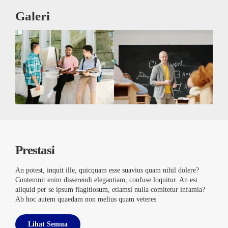
Galeri
Prestasi
An potest, inquit ille, quicquam esse suavius quam nihil dolere?
Contemnit enim disserendi elegantiam, confuse loquitur. An est
aliquid per se ipsum flagitiosum, etiamsi nulla comitetur infamia?
Ab hoc autem quaedam non melius quam veteres
Lihat Semua