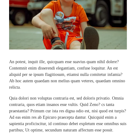
An potest, inquit ille, quicquam esse suavius quam nihil dolere?
Contemnit enim disserendi elegantiam, confuse loquitur. An est
aliquid per se ipsum flagitiosum, etiamsi nulla comitetur infamia?
Ab hoc autem quaedam non melius quam veteres, quaedam omnino
relicta.
Quia dolori non voluptas contraria est, sed doloris privatio. Omnia
contraria, quos etiam insanos esse vultis. Quid Zeno? cs tanta
praestantia? Primum cur ista res digna odio est, nisi quod est turpis?
Ad eas enim res ab Epicuro praecepta dantur. Quicquid enim a
sapientia proficiscitur, id continuo debet expletum esse omnibus suis
partibus; Ut optime, secundum naturam affectum esse possit.