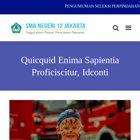
PENGUMUMAN SELEKSI PERPINDAHAN (M
Quicquid Enima Sapientia
Proficiscitur, Idconti