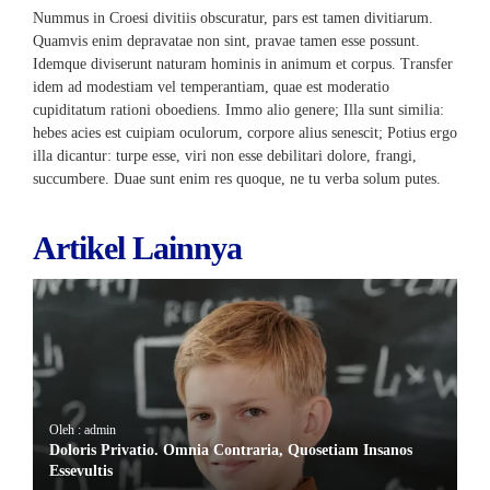
Nummus in Croesi divitiis obscuratur, pars est tamen divitiarum.
Quamvis enim depravatae non sint, pravae tamen esse possunt.
Idemque diviserunt naturam hominis in animum et corpus. Transfer
idem ad modestiam vel temperantiam, quae est moderatio
cupiditatum rationi oboediens. Immo alio genere; Illa sunt similia:
hebes acies est cuipiam oculorum, corpore alius senescit; Potius ergo
illa dicantur: turpe esse, viri non esse debilitari dolore, frangi,
succumbere. Duae sunt enim res quoque, ne tu verba solum putes.
Artikel Lainnya
Oleh : admin
Doloris Privatio. Omnia Contraria, Quosetiam Insanos
Essevultis