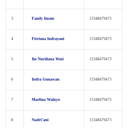
3
Fandy Imam
15348479473
4
Fitriana Indrayani
15348479473
5
Iin Nurdiana Wati
15348479473
6
Indra Gunawan
15348479473
7
Marlina Waluyo
15348479473
8
Nadri’ani
15348479473