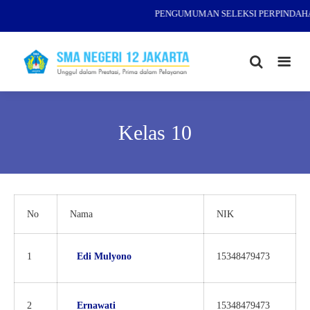
PENGUMUMAN SELEKSI PERPINDAHAN
Kelas 10
No
Nama
NIK
1
Edi Mulyono
15348479473
2
Ernawati
15348479473