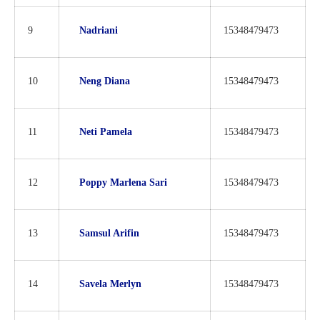
9
Nadriani
15348479473
10
Neng Diana
15348479473
11
Neti Pamela
15348479473
12
Poppy Marlena Sari
15348479473
13
Samsul Arifin
15348479473
14
Savela Merlyn
15348479473