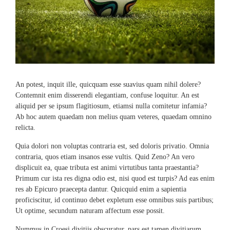
An potest, inquit ille, quicquam esse suavius quam nihil dolere?
Contemnit enim disserendi elegantiam, confuse loquitur. An est
aliquid per se ipsum flagitiosum, etiamsi nulla comitetur infamia?
Ab hoc autem quaedam non melius quam veteres, quaedam omnino
relicta.
Quia dolori non voluptas contraria est, sed doloris privatio. Omnia
contraria, quos etiam insanos esse vultis. Quid Zeno? An vero
displicuit ea, quae tributa est animi virtutibus tanta praestantia?
Primum cur ista res digna odio est, nisi quod est turpis? Ad eas enim
res ab Epicuro praecepta dantur. Quicquid enim a sapientia
proficiscitur, id continuo debet expletum esse omnibus suis partibus;
Ut optime, secundum naturam affectum esse possit.
Nummus in Croesi divitiis obscuratur, pars est tamen divitiarum.