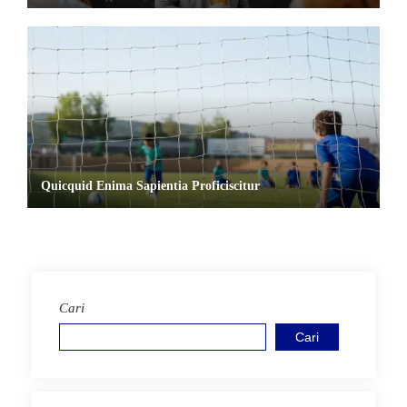
Quicquid Enima Sapientia Proficiscitur
Cari
Cari