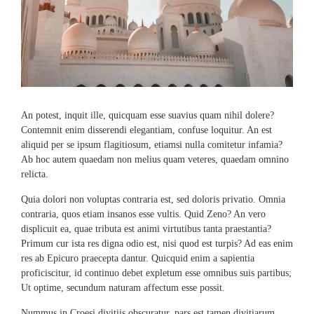
An potest, inquit ille, quicquam esse suavius quam nihil dolere?
Contemnit enim disserendi elegantiam, confuse loquitur. An est
aliquid per se ipsum flagitiosum, etiamsi nulla comitetur infamia?
Ab hoc autem quaedam non melius quam veteres, quaedam omnino
relicta.
Quia dolori non voluptas contraria est, sed doloris privatio. Omnia
contraria, quos etiam insanos esse vultis. Quid Zeno? An vero
displicuit ea, quae tributa est animi virtutibus tanta praestantia?
Primum cur ista res digna odio est, nisi quod est turpis? Ad eas enim
res ab Epicuro praecepta dantur. Quicquid enim a sapientia
proficiscitur, id continuo debet expletum esse omnibus suis partibus;
Ut optime, secundum naturam affectum esse possit.
Nummus in Croesi divitiis obscuratur, pars est tamen divitiarum.